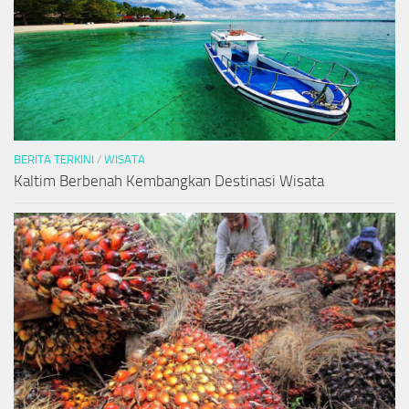
BERITA TERKINI
/
WISATA
Kaltim Berbenah Kembangkan Destinasi Wisata