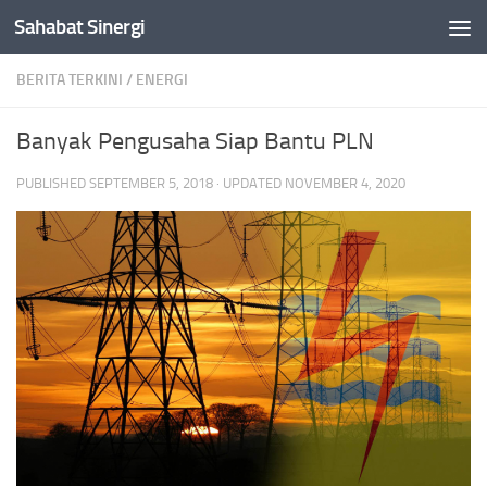
Sahabat Sinergi
Skip to content
BERITA TERKINI
/
ENERGI
Banyak Pengusaha Siap Bantu PLN
PUBLISHED
SEPTEMBER 5, 2018
· UPDATED
NOVEMBER 4, 2020