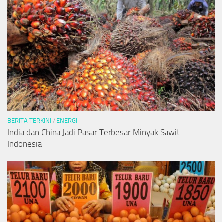
BERITA TERKINI
/
ENERGI
India dan China Jadi Pasar Terbesar Minyak Sawit
Indonesia