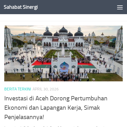
Sahabat Sinergi
Skip to content
BERITA TERKINI
APRIL 30, 2026
Investasi di Aceh Dorong Pertumbuhan
Ekonomi dan Lapangan Kerja, Simak
Penjelasannya!