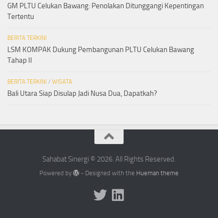
GM PLTU Celukan Bawang: Penolakan Ditunggangi Kepentingan
Tertentu
BERITA TERKINI
LSM KOMPAK Dukung Pembangunan PLTU Celukan Bawang
Tahap II
BERITA TERKINI
/
WISATA
Bali Utara Siap Disulap Jadi Nusa Dua, Dapatkah?
Sahabat Sinergi © 2026. All Rights Reserved.
Powered by
- Designed with the
Hueman theme