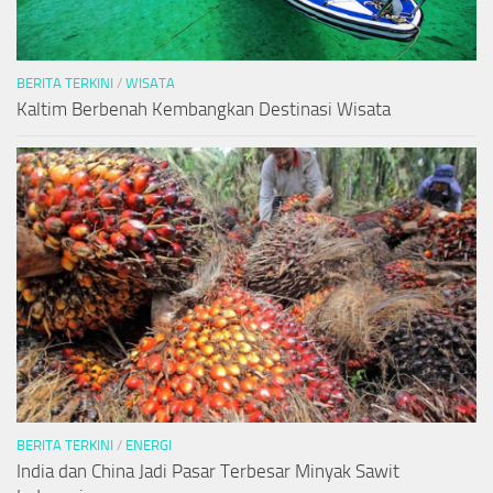
BERITA TERKINI
/
WISATA
Kaltim Berbenah Kembangkan Destinasi Wisata
BERITA TERKINI
/
ENERGI
India dan China Jadi Pasar Terbesar Minyak Sawit