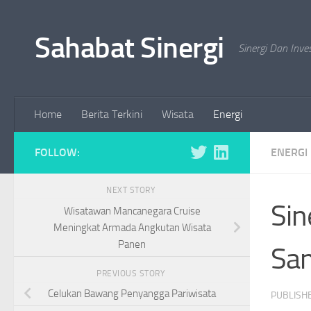
Skip to content
Sahabat Sinergi
Sinergi Dan Inve
Home
Berita Terkini
Wisata
Energi
FOLLOW:
ENERGI
NEXT STORY
Sin
Wisatawan Mancanegara Cruise
Meningkat Armada Angkutan Wisata
Panen
Sa
PREVIOUS STORY
Celukan Bawang Penyangga Pariwisata
PUBLISH