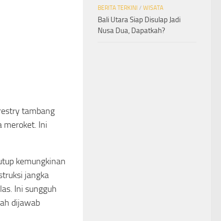
BERITA TERKINI
/
WISATA
Bali Utara Siap Disulap Jadi
Nusa Dua, Dapatkah?
orestry tambang
 meroket. Ini
nutup kemungkinan
truksi jangka
as. Ini sungguh
dah dijawab