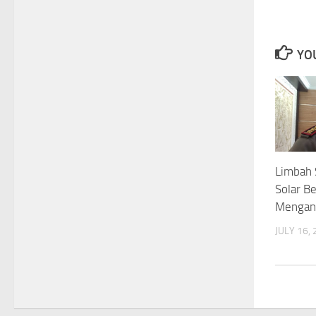
YOU
Limbah 
Solar B
Mengan
JULY 16,