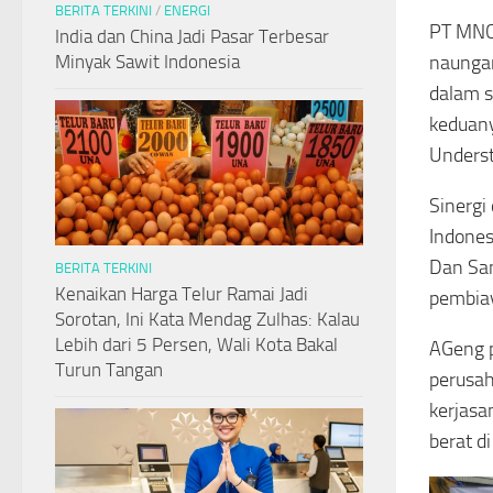
BERITA TERKINI
/
ENERGI
PT MNC
India dan China Jadi Pasar Terbesar
Minyak Sawit Indonesia
naungan
dalam s
keduan
Underst
Sinergi
Indones
Dan San
BERITA TERKINI
Kenaikan Harga Telur Ramai Jadi
pembiay
Sorotan, Ini Kata Mendag Zulhas: Kalau
Lebih dari 5 Persen, Wali Kota Bakal
AGeng p
Turun Tangan
perusah
kerjasa
berat di