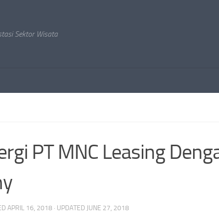
stasi Sektor Wisata
ergi PT MNC Leasing Deng
ny
ED
APRIL 16, 2018
· UPDATED
JUNE 27, 2018