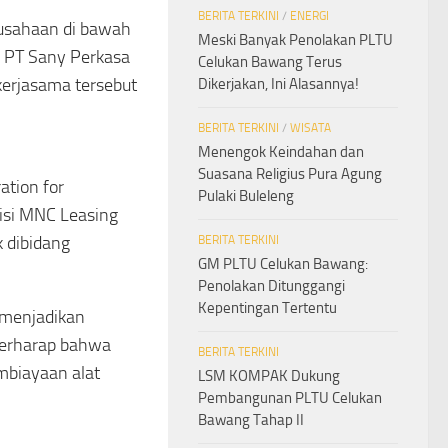
BERITA TERKINI
/
ENERGI
usahaan di bawah
Meski Banyak Penolakan PLTU
 PT Sany Perkasa
Celukan Bawang Terus
 kerjasama tersebut
Dikerjakan, Ini Alasannya!
BERITA TERKINI
/
WISATA
Menengok Keindahan dan
Suasana Religius Pura Agung
ation for
Pulaki Buleleng
isi MNC Leasing
 dibidang
BERITA TERKINI
GM PLTU Celukan Bawang:
Penolakan Ditunggangi
Kepentingan Tertentu
 menjadikan
 berharap bahwa
BERITA TERKINI
mbiayaan alat
LSM KOMPAK Dukung
Pembangunan PLTU Celukan
Bawang Tahap II