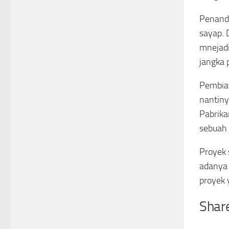
Penanda
sayap. 
mnejad
jangka 
Pembiay
nantiny
Pabrika
sebuah 
Proyek 
adanya 
proyek 
Share