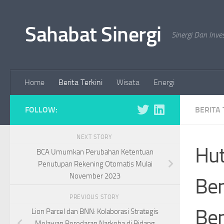
Skip to content
Sahabat Sinergi
Sinergi Dan Inve
Home
Berita Terkini
Wisata
Energi
FOLLOW:
BERITA 
NEXT STORY
Hut
BCA Umumkan Perubahan Ketentuan
Penutupan Rekening Otomatis Mulai
November 2023
Ben
PREVIOUS STORY
Ben
Lion Parcel dan BNN: Kolaborasi Strategis
Melawan Peredaran Narkoba di Bidang