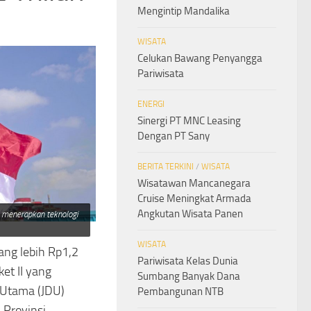
Mengintip Mandalika
WISATA
Celukan Bawang Penyangga
Pariwisata
ENERGI
Sinergi PT MNC Leasing
Dengan PT Sany
BERITA TERKINI
/
WISATA
Wisatawan Mancanegara
Cruise Meningkat Armada
Angkutan Wisata Panen
 menerapkan teknologi
WISATA
ang lebih Rp1,2
Pariwisata Kelas Dunia
et II yang
Sumbang Banyak Dana
 Utama (JDU)
Pembangunan NTB
 Provinsi