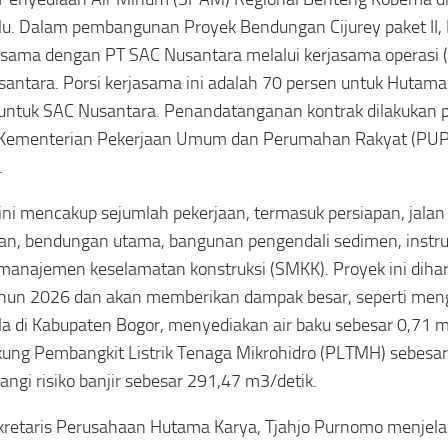
u. Dalam pembangunan Proyek Bendungan Cijurey paket II,
 sama dengan PT SAC Nusantara melalui kerjasama operasi
antara. Porsi kerjasama ini adalah 70 persen untuk Hutama
untuk SAC Nusantara. Penandatanganan kontrak dilakukan p
 Kementerian Pekerjaan Umum dan Perumahan Rakyat (PUPR)
.
ini mencakup sejumlah pekerjaan, termasuk persiapan, jalan 
n, bendungan utama, bangunan pengendali sedimen, instr
manajemen keselamatan konstruksi (SMKK). Proyek ini dihar
hun 2026 dan akan memberikan dampak besar, seperti menga
a di Kabupaten Bogor, menyediakan air baku sebesar 0,71 m
ng Pembangkit Listrik Tenaga Mikrohidro (PLTMH) sebesar
ngi risiko banjir sebesar 291,47 m3/detik.
retaris Perusahaan Hutama Karya, Tjahjo Purnomo menjel