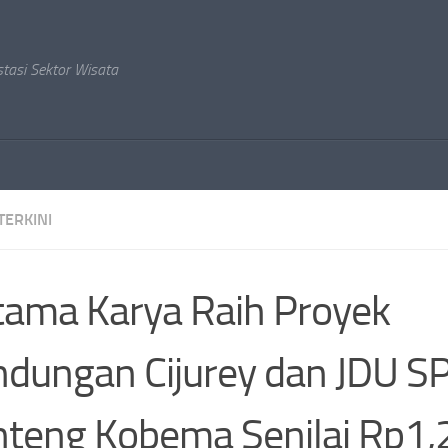
stasi Sektor Wisata
TERKINI
ama Karya Raih Proyek
dungan Cijurey dan JDU 
teng Kobema Senilai Rp1,2 