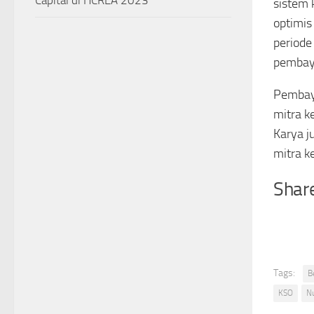
Capital di HCREA 2023
sistem 
optimis
periode
pembaya
Pembay
mitra k
Karya j
mitra k
Share
Tags:
B
KSO
N