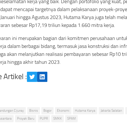
keselamatan kerja yang baik. Dengan portofolio yang kuat, p
 dapat mencapai targetnya dalam pelaksanaan proyek-proye
 Januari hingga Agustus 2023, Hutama Karya juga telah mel
ran sebesar Rp17,19 triliun kepada 1.660 mitra kerja.
aran ini merupakan bagian dari komitmen perusahaan unt
erja dalam berbagai bidang, termasuk jasa konstruksi dan inf
uga akan melanjutkan realisasi pembayaran sebesar Rp10 tri
erja hingga akhir tahun 2023.
 Artikel :
Twitter
LinkedIn
endungan Cijurey
Bisnis
Bogor
Ekonomi
Hutama Karya
Jakarta Selatan
usantara
Proyek Baru
PUPR
SMKK
SPAM