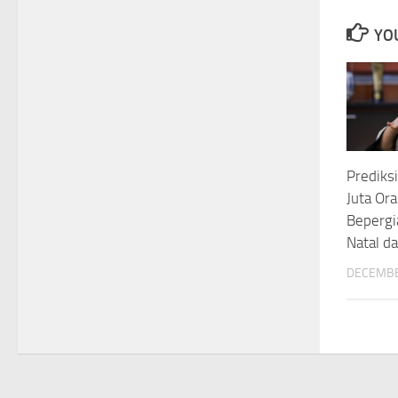
YOU
Prediksi
Juta Or
Bepergi
Natal d
DECEMBE