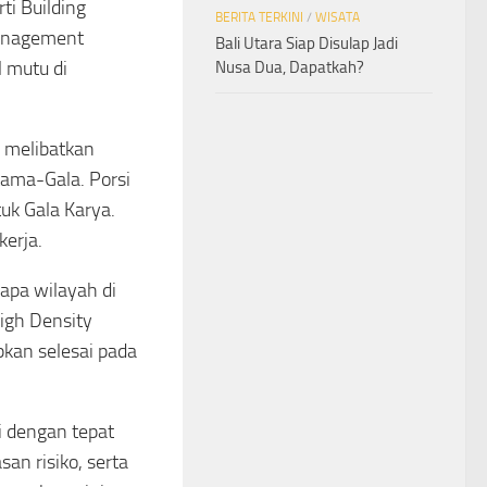
ti Building
BERITA TERKINI
/
WISATA
Management
Bali Utara Siap Disulap Jadi
 mutu di
Nusa Dua, Dapatkah?
r melibatkan
ama-Gala. Porsi
uk Gala Karya.
kerja.
apa wilayah di
igh Density
pkan selesai pada
 dengan tepat
n risiko, serta