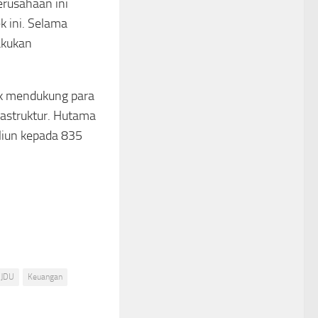
erusahaan ini
k ini. Selama
akukan
uk mendukung para
rastruktur. Hutama
liun kepada 835
JDU
Keuangan