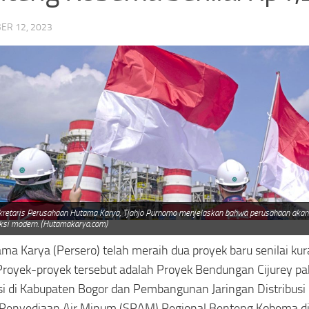
ER 12, 2023
retaris Perusahaan Hutama Karya, Tjahjo Purnomo menjelaskan bahwa perusahaan akan
ksi modern. (Hutamakarya.com)
ma Karya (Persero) telah meraih dua proyek baru senilai kur
. Proyek-proyek tersebut adalah Proyek Bendungan Cijurey pak
si di Kabupaten Bogor dan Pembangunan Jaringan Distribusi
Penyediaan Air Minum (SPAM) Regional Benteng Kobema di