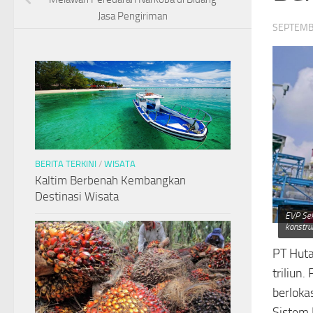
Jasa Pengiriman
SEPTEMB
BERITA TERKINI
/
WISATA
Kaltim Berbenah Kembangkan
Destinasi Wisata
EVP Sek
konstru
PT Huta
triliun
berloka
Sistem 