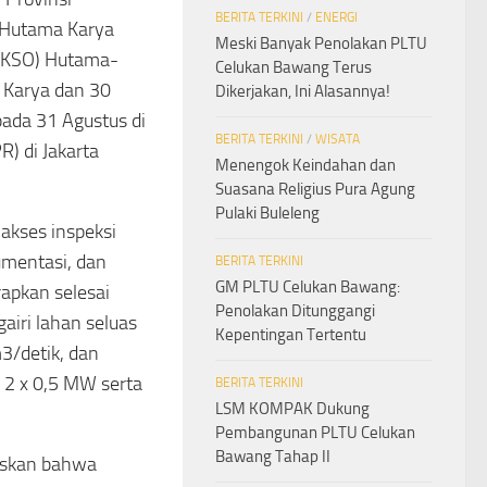
BERITA TERKINI
/
ENERGI
 Hutama Karya
Meski Banyak Penolakan PLTU
 (KSO) Hutama-
Celukan Bawang Terus
 Karya dan 30
Dikerjakan, Ini Alasannya!
ada 31 Agustus di
BERITA TERKINI
/
WISATA
 di Jakarta
Menengok Keindahan dan
Suasana Religius Pura Agung
Pulaki Buleleng
akses inspeksi
umentasi, dan
BERITA TERKINI
GM PLTU Celukan Bawang:
apkan selesai
Penolakan Ditunggangi
iri lahan seluas
Kepentingan Tertentu
3/detik, dan
 2 x 0,5 MW serta
BERITA TERKINI
LSM KOMPAK Dukung
Pembangunan PLTU Celukan
Bawang Tahap II
askan bahwa