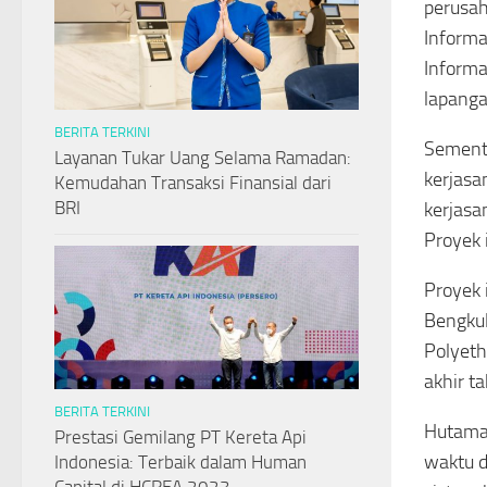
perusah
Informa
Informa
lapanga
BERITA TERKINI
Sementa
Layanan Tukar Uang Selama Ramadan:
kerjasa
Kemudahan Transaksi Finansial dari
BRI
kerjasa
Proyek 
Proyek 
Bengkul
Polyeth
akhir t
BERITA TERKINI
Hutama 
Prestasi Gemilang PT Kereta Api
waktu d
Indonesia: Terbaik dalam Human