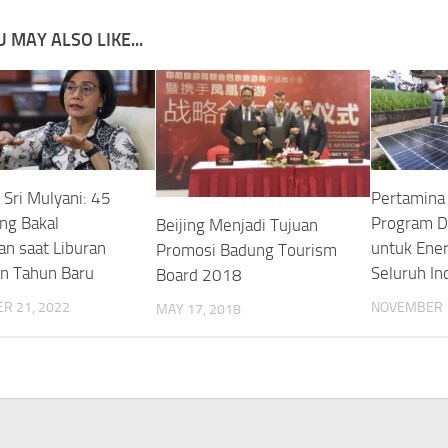
 MAY ALSO LIKE...
 Sri Mulyani: 45
Pertamina
ang Bakal
Program D
Beijing Menjadi Tujuan
an saat Liburan
untuk Ener
Promosi Badung Tourism
an Tahun Baru
Seluruh In
Board 2018
R 21, 2022
NOVEMBER 1
MAY 17, 2018