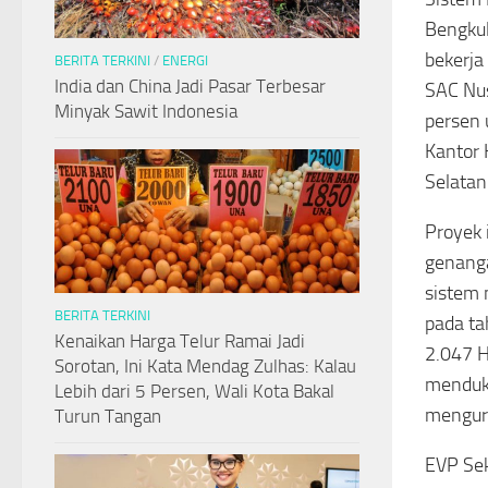
Bengkul
bekerja
BERITA TERKINI
/
ENERGI
India dan China Jadi Pasar Terbesar
SAC Nus
Minyak Sawit Indonesia
persen 
Kantor
Selatan
Proyek 
genanga
sistem 
BERITA TERKINI
pada ta
Kenaikan Harga Telur Ramai Jadi
2.047 H
Sorotan, Ini Kata Mendag Zulhas: Kalau
menduku
Lebih dari 5 Persen, Wali Kota Bakal
mengura
Turun Tangan
EVP Sek