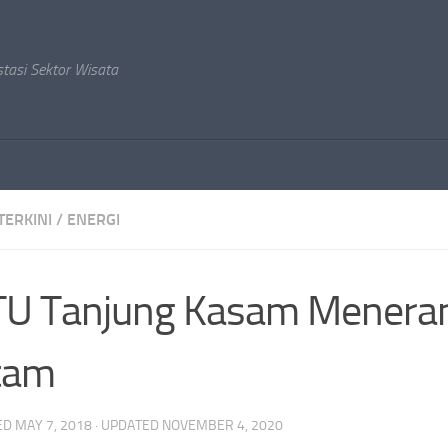
stasi Sektor Wisata
TERKINI
/
ENERGI
TU Tanjung Kasam Menera
tam
ED
MAY 7, 2018
· UPDATED
NOVEMBER 4, 2020