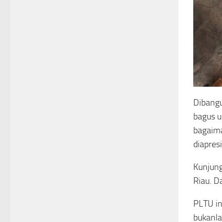
Dibang
bagus u
bagaima
diapresi
Kunjung
Riau. D
PLTU in
bukanl