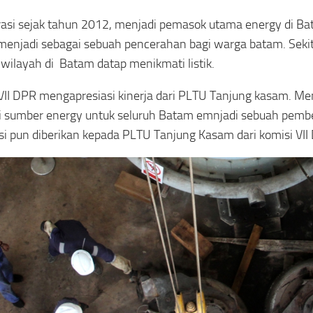
asi sejak tahun 2012, menjadi pemasok utama energy di Ba
enjadi sebagai sebuah pencerahan bagi warga batam. Sekit
 wilayah di Batam datap menikmati listik.
VII DPR mengapresiasi kinerja dari PLTU Tanjung kasam. Me
 sumber energy untuk seluruh Batam emnjadi sebuah pember
si pun diberikan kepada PLTU Tanjung Kasam dari komisi VII