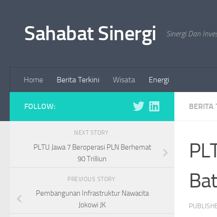
Skip to content
Sahabat Sinergi
Sinergi Dan Inve
Home
Berita Terkini
Wisata
Energi
FOLLOW:
BERITA 
NEXT STORY
PL
PLTU Jawa 7 Beroperasi PLN Berhemat
90 Trilliun
Ba
PREVIOUS STORY
Pembangunan Infrastruktur Nawacita
Jokowi JK
PUBLISH