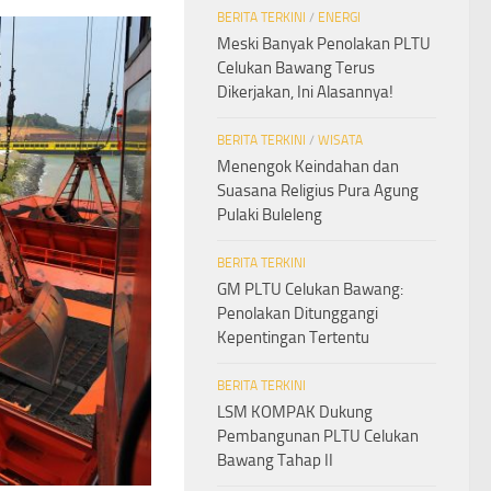
BERITA TERKINI
/
ENERGI
Meski Banyak Penolakan PLTU
Celukan Bawang Terus
Dikerjakan, Ini Alasannya!
BERITA TERKINI
/
WISATA
Menengok Keindahan dan
Suasana Religius Pura Agung
Pulaki Buleleng
BERITA TERKINI
GM PLTU Celukan Bawang:
Penolakan Ditunggangi
Kepentingan Tertentu
BERITA TERKINI
LSM KOMPAK Dukung
Pembangunan PLTU Celukan
Bawang Tahap II