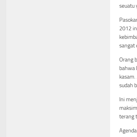
seuatu 
Pasokan
2012 in
kebimba
sangat 
Orang b
bahwa D
kasam. 
sudah b
Ini men
maksima
terang 
Agenda 