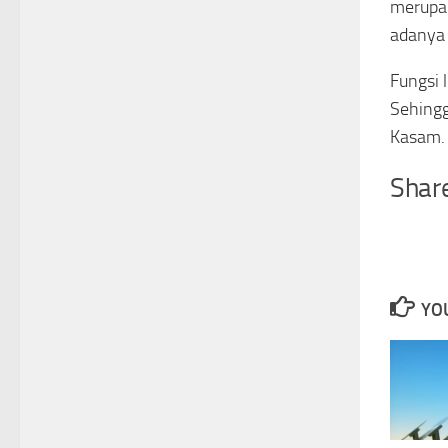
merupak
adanya 
Fungsi 
Sehingg
Kasam.
Share
YOU