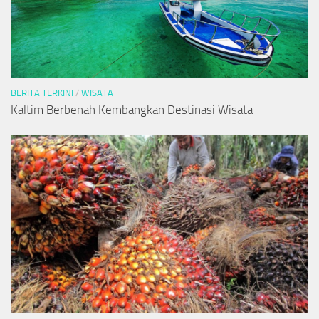
BERITA TERKINI
/
WISATA
Kaltim Berbenah Kembangkan Destinasi Wisata