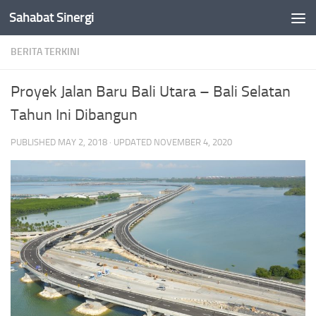
Sahabat Sinergi
Skip to content
BERITA TERKINI
Proyek Jalan Baru Bali Utara – Bali Selatan
Tahun Ini Dibangun
PUBLISHED
MAY 2, 2018
· UPDATED
NOVEMBER 4, 2020