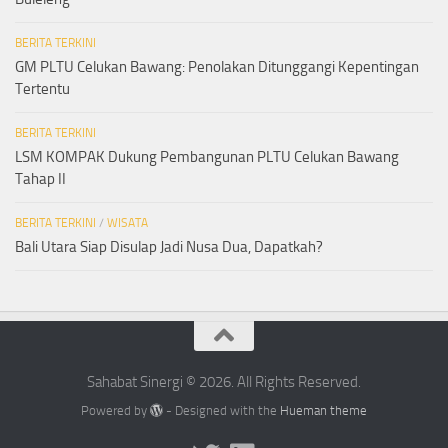
BERITA TERKINI
GM PLTU Celukan Bawang: Penolakan Ditunggangi Kepentingan
Tertentu
BERITA TERKINI
LSM KOMPAK Dukung Pembangunan PLTU Celukan Bawang
Tahap II
BERITA TERKINI
/
WISATA
Bali Utara Siap Disulap Jadi Nusa Dua, Dapatkah?
Sahabat Sinergi © 2026. All Rights Reserved.
Powered by
- Designed with the
Hueman theme