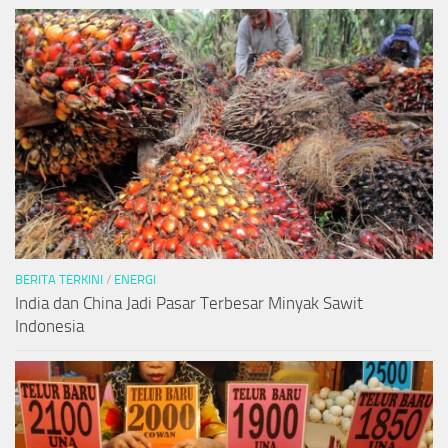
BERITA TERKINI
/
ENERGI
India dan China Jadi Pasar Terbesar Minyak Sawit
Indonesia