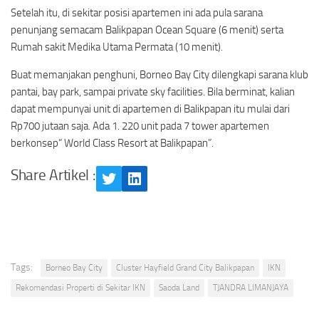
Setelah itu, di sekitar posisi apartemen ini ada pula sarana
penunjang semacam Balikpapan Ocean Square (6 menit) serta
Rumah sakit Medika Utama Permata (10 menit).
Buat memanjakan penghuni, Borneo Bay City dilengkapi sarana klub
pantai, bay park, sampai private sky facilities. Bila berminat, kalian
dapat mempunyai unit di apartemen di Balikpapan itu mulai dari
Rp700 jutaan saja. Ada 1. 220 unit pada 7 tower apartemen
berkonsep“ World Class Resort at Balikpapan”.
Share Artikel :
Twitter
LinkedIn
Tags:
Borneo Bay City
Cluster Hayfield Grand City Balikpapan
IKN
Rekomendasi Properti di Sekitar IKN
Saoda Land
TJANDRA LIMANJAYA