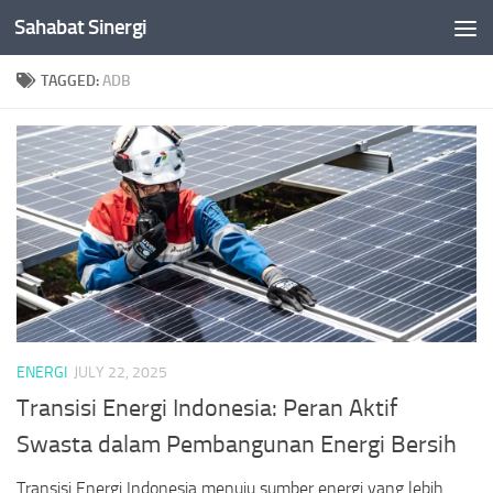
Sahabat Sinergi
Skip to content
TAGGED:
ADB
ENERGI
JULY 22, 2025
Transisi Energi Indonesia: Peran Aktif
Swasta dalam Pembangunan Energi Bersih
Transisi Energi Indonesia menuju sumber energi yang lebih