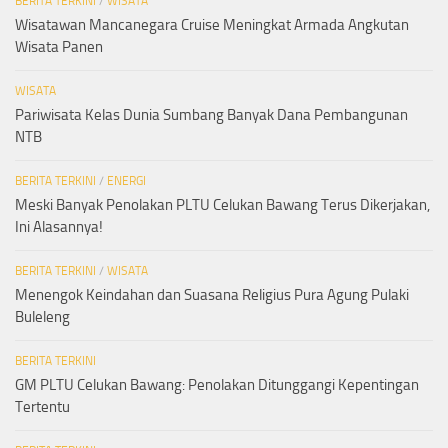
BERITA TERKINI
/
WISATA
Wisatawan Mancanegara Cruise Meningkat Armada Angkutan
Wisata Panen
WISATA
Pariwisata Kelas Dunia Sumbang Banyak Dana Pembangunan
NTB
BERITA TERKINI
/
ENERGI
Meski Banyak Penolakan PLTU Celukan Bawang Terus Dikerjakan,
Ini Alasannya!
BERITA TERKINI
/
WISATA
Menengok Keindahan dan Suasana Religius Pura Agung Pulaki
Buleleng
BERITA TERKINI
GM PLTU Celukan Bawang: Penolakan Ditunggangi Kepentingan
Tertentu