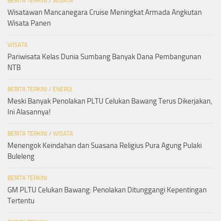
BERITA TERKINI
/
WISATA
Wisatawan Mancanegara Cruise Meningkat Armada Angkutan
Wisata Panen
WISATA
Pariwisata Kelas Dunia Sumbang Banyak Dana Pembangunan
NTB
BERITA TERKINI
/
ENERGI
Meski Banyak Penolakan PLTU Celukan Bawang Terus Dikerjakan,
Ini Alasannya!
BERITA TERKINI
/
WISATA
Menengok Keindahan dan Suasana Religius Pura Agung Pulaki
Buleleng
BERITA TERKINI
GM PLTU Celukan Bawang: Penolakan Ditunggangi Kepentingan
Tertentu