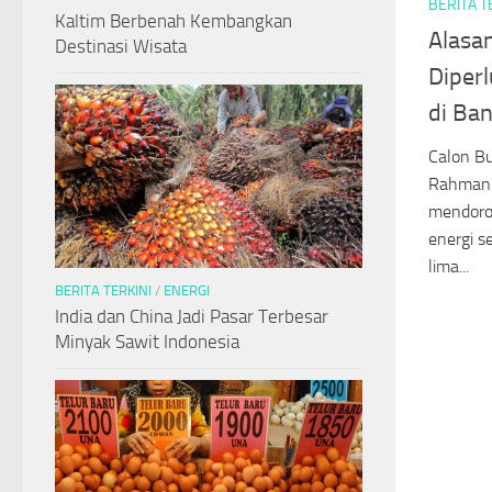
BERITA T
Kaltim Berbenah Kembangkan
Alasan
Destinasi Wisata
Diper
di Ba
Calon Bu
Rahman 
mendoro
energi s
lima...
BERITA TERKINI
/
ENERGI
India dan China Jadi Pasar Terbesar
Minyak Sawit Indonesia