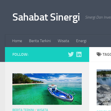
Skip to content
Sahabat Sinergi
Sinergi Dan Inve
Home
Berita Terkini
Wisata
Energi
FOLLOW:
TAG
BERITA TERKINI
/
WISATA