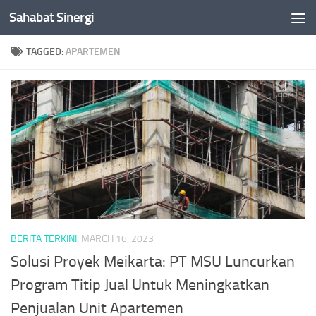
Sahabat Sinergi
Skip to content
TAGGED:
APARTEMEN
BERITA TERKINI
MARCH 16, 2023
Solusi Proyek Meikarta: PT MSU Luncurkan
Program Titip Jual Untuk Meningkatkan
Penjualan Unit Apartemen