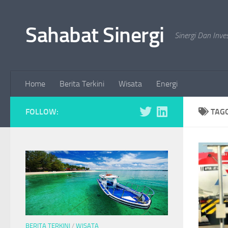
Skip to content
Sahabat Sinergi
Sinergi Dan Inve
Home
Berita Terkini
Wisata
Energi
FOLLOW:
TAG
BERITA TERKINI
/
WISATA