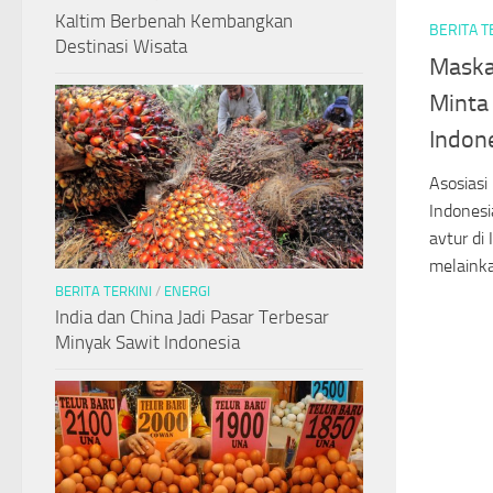
Kaltim Berbenah Kembangkan
BERITA T
Destinasi Wisata
Maska
Minta
Indon
Asosiasi
Indonesi
avtur di
melainka
BERITA TERKINI
/
ENERGI
India dan China Jadi Pasar Terbesar
Minyak Sawit Indonesia