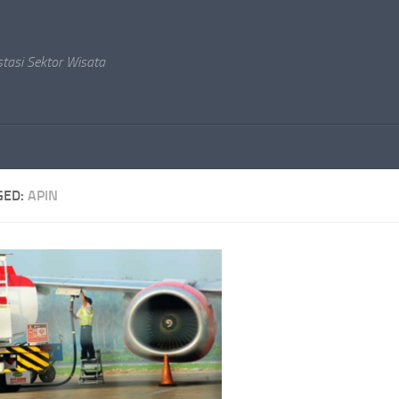
stasi Sektor Wisata
GED:
APIN