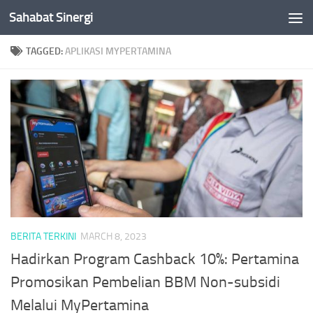
Sahabat Sinergi
Skip to content
TAGGED:
APLIKASI MYPERTAMINA
BERITA TERKINI
MARCH 8, 2023
Hadirkan Program Cashback 10%: Pertamina
Promosikan Pembelian BBM Non-subsidi
Melalui MyPertamina