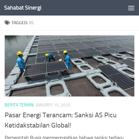
Sahabat Sinergi
Skip to content
TAGGED:
AS
BERITA TERKINI
JANUARY 15, 2025
Pasar Energi Terancam: Sanksi AS Picu
Ketidakstabilan Global!
Pemerintah Rusia memperingatkan bahwa sanksi terbaru