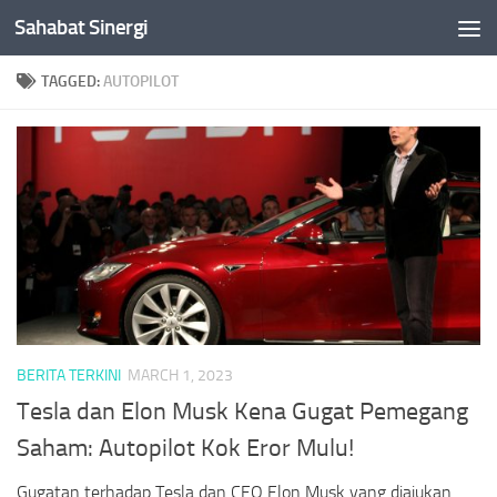
Sahabat Sinergi
Skip to content
TAGGED:
AUTOPILOT
BERITA TERKINI
MARCH 1, 2023
Tesla dan Elon Musk Kena Gugat Pemegang
Saham: Autopilot Kok Eror Mulu!
Gugatan terhadap Tesla dan CEO Elon Musk yang diajukan