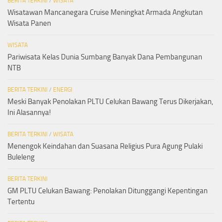
BERITA TERKINI
/
WISATA
Wisatawan Mancanegara Cruise Meningkat Armada Angkutan
Wisata Panen
WISATA
Pariwisata Kelas Dunia Sumbang Banyak Dana Pembangunan
NTB
BERITA TERKINI
/
ENERGI
Meski Banyak Penolakan PLTU Celukan Bawang Terus Dikerjakan,
Ini Alasannya!
BERITA TERKINI
/
WISATA
Menengok Keindahan dan Suasana Religius Pura Agung Pulaki
Buleleng
BERITA TERKINI
GM PLTU Celukan Bawang: Penolakan Ditunggangi Kepentingan
Tertentu