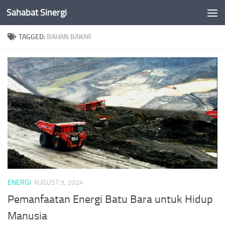
Sahabat Sinergi
Skip to content
TAGGED:
BAHAN BAKAR
ENERGI
AUGUST 9, 2024
Pemanfaatan Energi Batu Bara untuk Hidup
Manusia