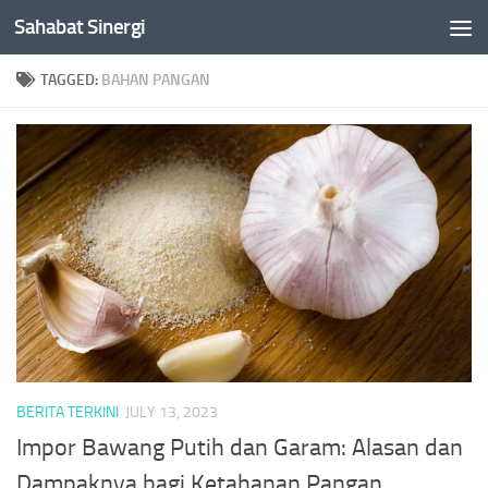
Sahabat Sinergi
Skip to content
TAGGED:
BAHAN PANGAN
BERITA TERKINI
JULY 13, 2023
Impor Bawang Putih dan Garam: Alasan dan
Dampaknya bagi Ketahanan Pangan