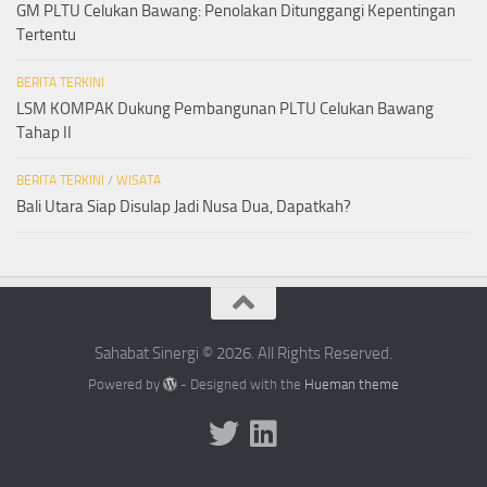
GM PLTU Celukan Bawang: Penolakan Ditunggangi Kepentingan
Tertentu
BERITA TERKINI
LSM KOMPAK Dukung Pembangunan PLTU Celukan Bawang
Tahap II
BERITA TERKINI
/
WISATA
Bali Utara Siap Disulap Jadi Nusa Dua, Dapatkah?
Sahabat Sinergi © 2026. All Rights Reserved.
Powered by
- Designed with the
Hueman theme