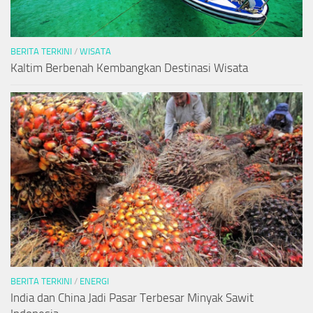
BERITA TERKINI
/
WISATA
Kaltim Berbenah Kembangkan Destinasi Wisata
BERITA TERKINI
/
ENERGI
India dan China Jadi Pasar Terbesar Minyak Sawit