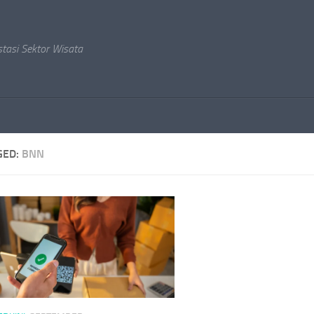
stasi Sektor Wisata
GED:
BNN