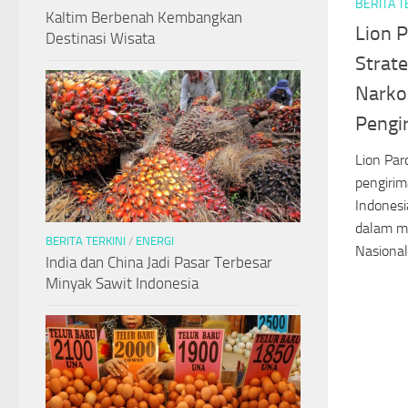
BERITA T
Kaltim Berbenah Kembangkan
Lion 
Destinasi Wisata
Strat
Narko
Pengi
Lion Par
pengiri
Indones
dalam m
BERITA TERKINI
/
ENERGI
Nasional.
India dan China Jadi Pasar Terbesar
Minyak Sawit Indonesia