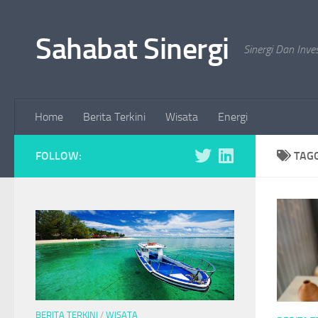
Skip to content
Sahabat Sinergi
Sinergi Dan Inve
Home
Berita Terkini
Wisata
Energi
FOLLOW:
TAG
BERITA TERKINI
/
WISATA