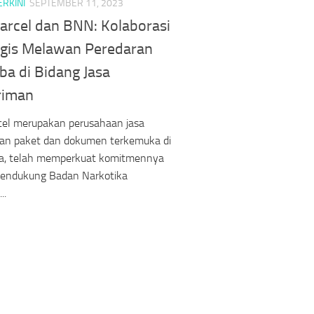
ERKINI
SEPTEMBER 11, 2023
Parcel dan BNN: Kolaborasi
egis Melawan Peredaran
ba di Bidang Jasa
riman
cel merupakan perusahaan jasa
man paket dan dokumen terkemuka di
ia, telah memperkuat komitmennya
endukung Badan Narkotika
..