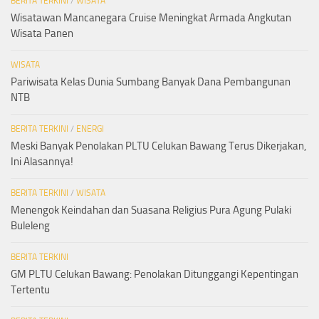
BERITA TERKINI
/
WISATA
Wisatawan Mancanegara Cruise Meningkat Armada Angkutan
Wisata Panen
WISATA
Pariwisata Kelas Dunia Sumbang Banyak Dana Pembangunan
NTB
BERITA TERKINI
/
ENERGI
Meski Banyak Penolakan PLTU Celukan Bawang Terus Dikerjakan,
Ini Alasannya!
BERITA TERKINI
/
WISATA
Menengok Keindahan dan Suasana Religius Pura Agung Pulaki
Buleleng
BERITA TERKINI
GM PLTU Celukan Bawang: Penolakan Ditunggangi Kepentingan
Tertentu