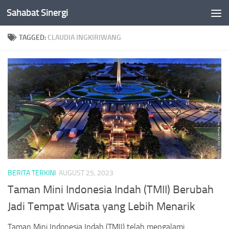
Sahabat Sinergi
Skip to content
TAGGED:
CLAUDIA INGKIRIWANG
BERITA TERKINI
AUGUST 25, 2023
Taman Mini Indonesia Indah (TMII) Berubah
Jadi Tempat Wisata yang Lebih Menarik
Taman Mini Indonesia Indah (TMII) telah mengalami