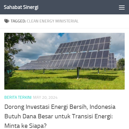
Sahabat Sinergi
Skip to content
TAGGED:
CLEAN ENERGY MINISTERIAL
BERITA TERKINI
MAY 20, 2024
Dorong Investasi Energi Bersih, Indonesia
Butuh Dana Besar untuk Transisi Energi:
Minta ke Siapa?