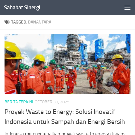
Sahabat Sinergi
Skip to content
TAGGED:
DANANTARA
BERITA TERKINI
OCTOBER 30, 2025
Proyek Waste to Energy: Solusi Inovatif
Indonesia untuk Sampah dan Energi Bersih
Indonesia memperkenalkan proyek waste to energy di ajang