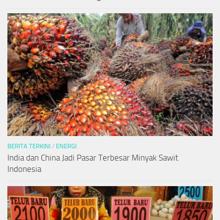
BERITA TERKINI
/
ENERGI
India dan China Jadi Pasar Terbesar Minyak Sawit
Indonesia