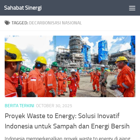
Sahabat Sinergi
Skip to content
TAGGED:
DECARBONISASI NASIONAL
BERITA TERKINI
OCTOBER 30, 2025
Proyek Waste to Energy: Solusi Inovatif
Indonesia untuk Sampah dan Energi Bersih
Indonesia memperkenalkan proyek waste to energy di ajang