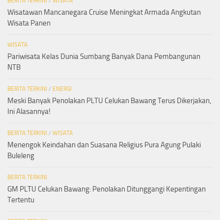
BERITA TERKINI
/
WISATA
Wisatawan Mancanegara Cruise Meningkat Armada Angkutan
Wisata Panen
WISATA
Pariwisata Kelas Dunia Sumbang Banyak Dana Pembangunan
NTB
BERITA TERKINI
/
ENERGI
Meski Banyak Penolakan PLTU Celukan Bawang Terus Dikerjakan,
Ini Alasannya!
BERITA TERKINI
/
WISATA
Menengok Keindahan dan Suasana Religius Pura Agung Pulaki
Buleleng
BERITA TERKINI
GM PLTU Celukan Bawang: Penolakan Ditunggangi Kepentingan
Tertentu