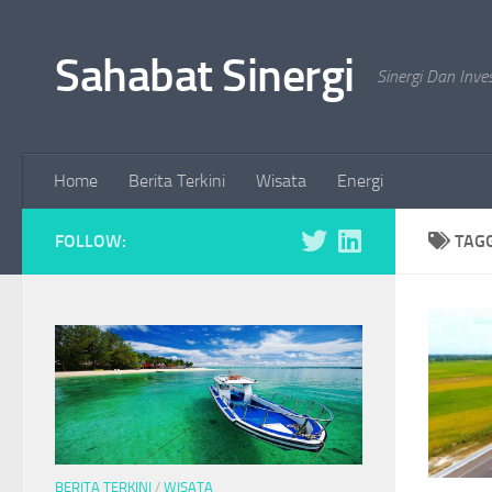
Skip to content
Sahabat Sinergi
Sinergi Dan Inve
Home
Berita Terkini
Wisata
Energi
FOLLOW:
TAG
BERITA TERKINI
/
WISATA