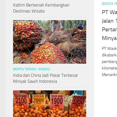
BERITA T
Kaltim Berbenah Kembangkan
Destinasi Wisata
PT Wa
Jalan
Perta
Minya
PT Waski
dikabar
pembang
kilomete
BERITA TERKINI
/
ENERGI
Menarikn
India dan China Jadi Pasar Terbesar
Minyak Sawit Indonesia