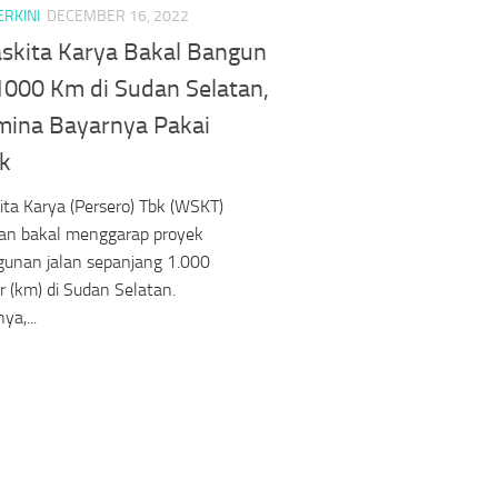
ERKINI
DECEMBER 16, 2022
skita Karya Bakal Bangun
 1000 Km di Sudan Selatan,
mina Bayarnya Pakai
k
ta Karya (Persero) Tbk (WSKT)
kan bakal menggarap proyek
unan jalan sepanjang 1.000
r (km) di Sudan Selatan.
ya,...