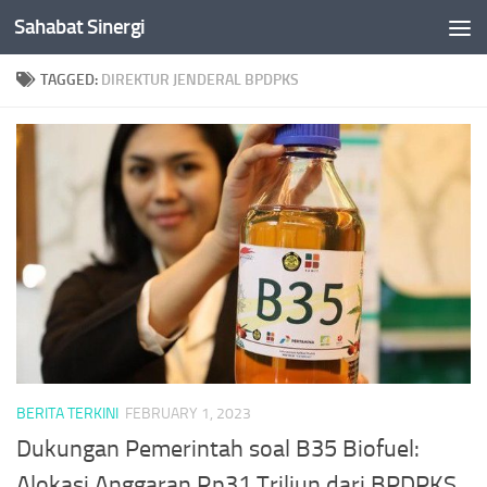
Sahabat Sinergi
Skip to content
TAGGED:
DIREKTUR JENDERAL BPDPKS
BERITA TERKINI
FEBRUARY 1, 2023
Dukungan Pemerintah soal B35 Biofuel:
Alokasi Anggaran Rp31 Triliun dari BPDPKS