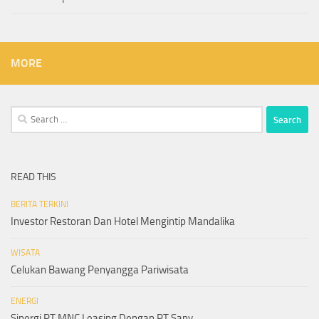
MORE
Search
for:
READ THIS
BERITA TERKINI
Investor Restoran Dan Hotel Mengintip Mandalika
WISATA
Celukan Bawang Penyangga Pariwisata
ENERGI
Sinergi PT MNC Leasing Dengan PT Sany