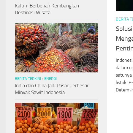
Kaltim Berbenah Kembangkan
Destinasi Wisata
BERITA T
Solusi
Menga
Pentin
Indonesi
dalam up
satunya
BERITA TERKINI
/
ENERGI
listrik.
India dan China Jadi Pasar Terbesar
Determin
Minyak Sawit Indonesia