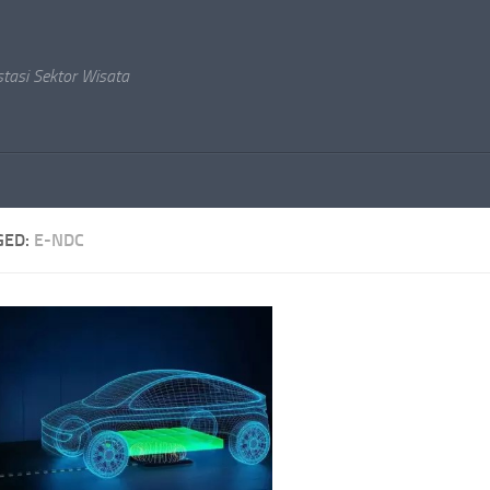
stasi Sektor Wisata
GED:
E-NDC