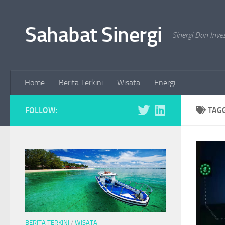
Skip to content
Sahabat Sinergi
Sinergi Dan Inve
Home
Berita Terkini
Wisata
Energi
FOLLOW:
TAG
BERITA TERKINI
/
WISATA