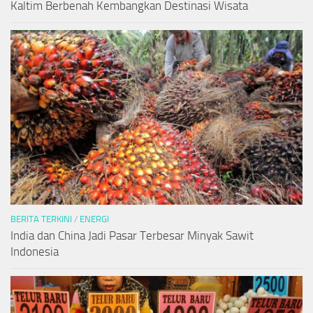
Kaltim Berbenah Kembangkan Destinasi Wisata
BERITA TERKINI
/
ENERGI
India dan China Jadi Pasar Terbesar Minyak Sawit
Indonesia