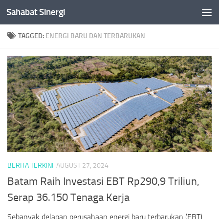
Sahabat Sinergi
Skip to content
TAGGED:
ENERGI BARU DAN TERBARUKAN
BERITA TERKINI
AUGUST 27, 2024
Batam Raih Investasi EBT Rp290,9 Triliun,
Serap 36.150 Tenaga Kerja
Sebanyak delapan perusahaan energi baru terbarukan (EBT)