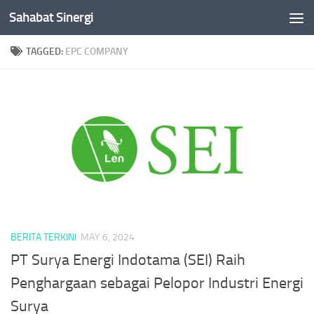
Sahabat Sinergi
Skip to content
TAGGED:
EPC COMPANY
BERITA TERKINI
MAY 6, 2024
PT Surya Energi Indotama (SEI) Raih
Penghargaan sebagai Pelopor Industri Energi
Surya