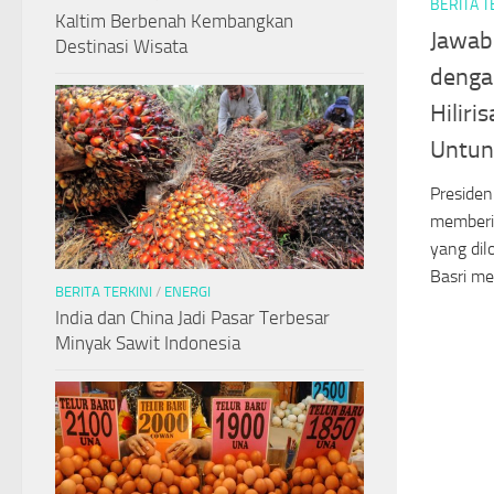
BERITA T
Kaltim Berbenah Kembangkan
Jawab 
Destinasi Wisata
denga
Hiliri
Untun
Presiden
memberik
yang dil
Basri men
BERITA TERKINI
/
ENERGI
India dan China Jadi Pasar Terbesar
Minyak Sawit Indonesia