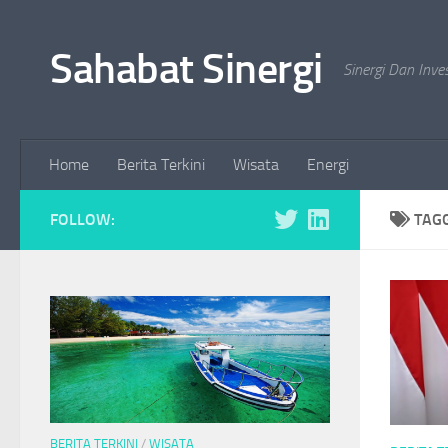
Skip to content
Sahabat Sinergi
Sinergi Dan Inve
Home
Berita Terkini
Wisata
Energi
FOLLOW:
TAG
BERITA TERKINI
/
WISATA