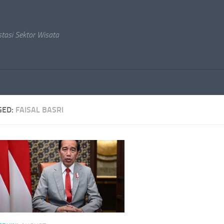
stasi Sektor Wisata
GED:
FAISAL BASRI