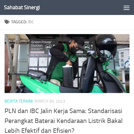
Sahabat Sinergi
Skip to content
TAGGED:
IBC
BERITA TERKINI
MARCH 30, 2023
PLN dan IBC Jalin Kerja Sama: Standarisasi
Perangkat Baterai Kendaraan Listrik Bakal
Lebih Efektif dan Efisien?