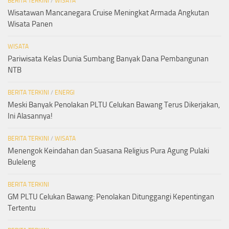
BERITA TERKINI
/
WISATA
Wisatawan Mancanegara Cruise Meningkat Armada Angkutan
Wisata Panen
WISATA
Pariwisata Kelas Dunia Sumbang Banyak Dana Pembangunan
NTB
BERITA TERKINI
/
ENERGI
Meski Banyak Penolakan PLTU Celukan Bawang Terus Dikerjakan,
Ini Alasannya!
BERITA TERKINI
/
WISATA
Menengok Keindahan dan Suasana Religius Pura Agung Pulaki
Buleleng
BERITA TERKINI
GM PLTU Celukan Bawang: Penolakan Ditunggangi Kepentingan
Tertentu