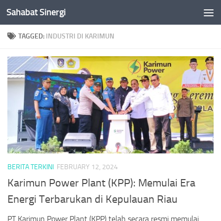
Sahabat Sinergi
Skip to content
TAGGED:
INDUSTRI DI KARIMUN
BERITA TERKINI
FEBRUARY 12, 2024
Karimun Power Plant (KPP): Memulai Era
Energi Terbarukan di Kepulauan Riau
PT Karimun Power Plant (KPP) telah secara resmi memulai