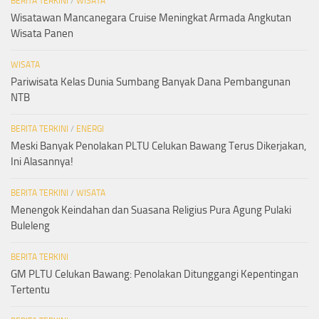
BERITA TERKINI
/
WISATA
Wisatawan Mancanegara Cruise Meningkat Armada Angkutan
Wisata Panen
WISATA
Pariwisata Kelas Dunia Sumbang Banyak Dana Pembangunan
NTB
BERITA TERKINI
/
ENERGI
Meski Banyak Penolakan PLTU Celukan Bawang Terus Dikerjakan,
Ini Alasannya!
BERITA TERKINI
/
WISATA
Menengok Keindahan dan Suasana Religius Pura Agung Pulaki
Buleleng
BERITA TERKINI
GM PLTU Celukan Bawang: Penolakan Ditunggangi Kepentingan
Tertentu