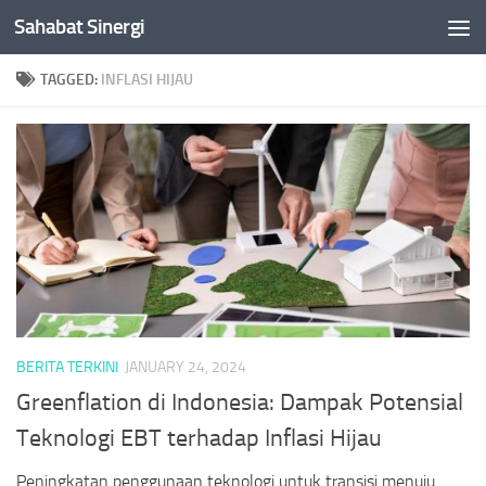
Sahabat Sinergi
Skip to content
TAGGED:
INFLASI HIJAU
BERITA TERKINI
JANUARY 24, 2024
Greenflation di Indonesia: Dampak Potensial
Teknologi EBT terhadap Inflasi Hijau
Peningkatan penggunaan teknologi untuk transisi menuju