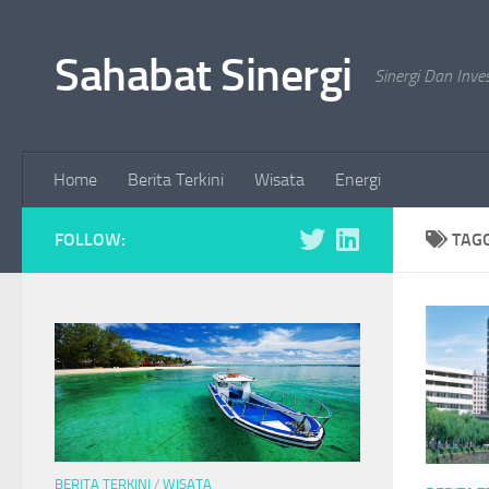
Skip to content
Sahabat Sinergi
Sinergi Dan Inve
Home
Berita Terkini
Wisata
Energi
FOLLOW:
TAG
BERITA TERKINI
/
WISATA