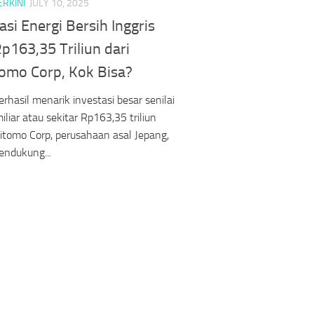
ERKINI
JULY 10, 2025
asi Energi Bersih Inggris
p163,35 Triliun dari
omo Corp, Kok Bisa?
erhasil menarik investasi besar senilai
liar atau sekitar Rp163,35 triliun
itomo Corp, perusahaan asal Jepang,
endukung...