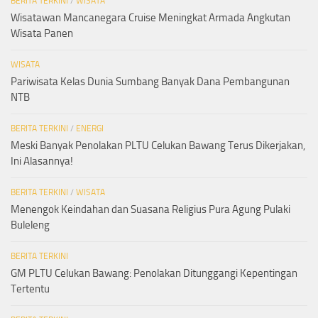
BERITA TERKINI
/
WISATA
Wisatawan Mancanegara Cruise Meningkat Armada Angkutan
Wisata Panen
WISATA
Pariwisata Kelas Dunia Sumbang Banyak Dana Pembangunan
NTB
BERITA TERKINI
/
ENERGI
Meski Banyak Penolakan PLTU Celukan Bawang Terus Dikerjakan,
Ini Alasannya!
BERITA TERKINI
/
WISATA
Menengok Keindahan dan Suasana Religius Pura Agung Pulaki
Buleleng
BERITA TERKINI
GM PLTU Celukan Bawang: Penolakan Ditunggangi Kepentingan
Tertentu