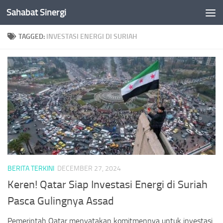
Sahabat Sinergi
Skip to content
TAGGED:
INVESTASI ENERGI DI SURIAH
BERITA TERKINI
DECEMBER 27, 2024
Keren! Qatar Siap Investasi Energi di Suriah
Pasca Gulingnya Assad
Pemerintah Qatar menyatakan komitmennya untuk investasi