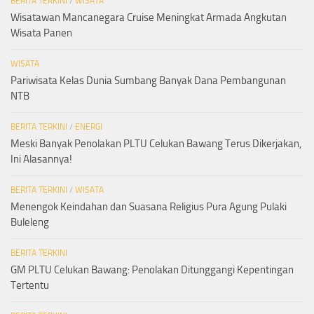
BERITA TERKINI
/
WISATA
Wisatawan Mancanegara Cruise Meningkat Armada Angkutan
Wisata Panen
WISATA
Pariwisata Kelas Dunia Sumbang Banyak Dana Pembangunan
NTB
BERITA TERKINI
/
ENERGI
Meski Banyak Penolakan PLTU Celukan Bawang Terus Dikerjakan,
Ini Alasannya!
BERITA TERKINI
/
WISATA
Menengok Keindahan dan Suasana Religius Pura Agung Pulaki
Buleleng
BERITA TERKINI
GM PLTU Celukan Bawang: Penolakan Ditunggangi Kepentingan
Tertentu