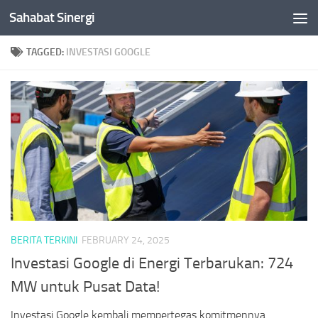
Sahabat Sinergi
Skip to content
TAGGED:
INVESTASI GOOGLE
BERITA TERKINI
FEBRUARY 24, 2025
Investasi Google di Energi Terbarukan: 724
MW untuk Pusat Data!
Investasi Google kembali mempertegas komitmennya