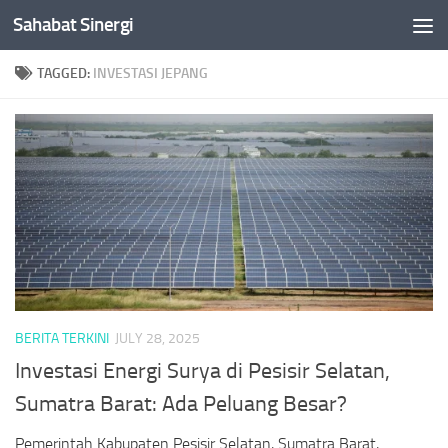
Sahabat Sinergi
Skip to content
TAGGED:
INVESTASI JEPANG
BERITA TERKINI
JULY 28, 2025
Investasi Energi Surya di Pesisir Selatan,
Sumatra Barat: Ada Peluang Besar?
Pemerintah Kabupaten Pesisir Selatan, Sumatra Barat,