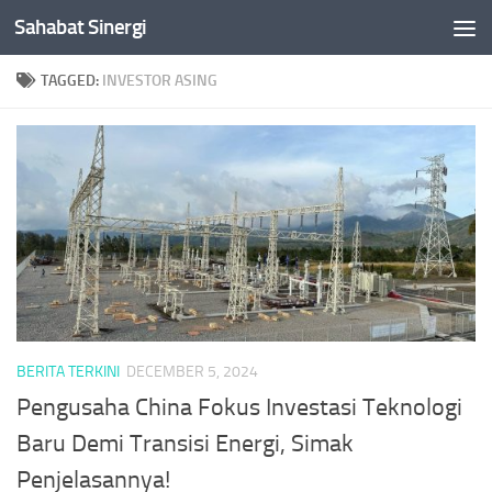
Sahabat Sinergi
Skip to content
TAGGED:
INVESTOR ASING
BERITA TERKINI
DECEMBER 5, 2024
Pengusaha China Fokus Investasi Teknologi
Baru Demi Transisi Energi, Simak
Penjelasannya!