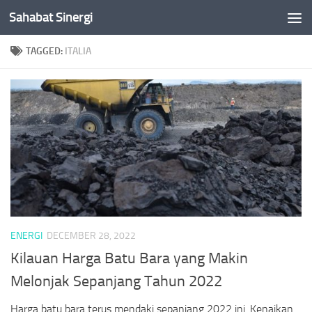
Sahabat Sinergi
Skip to content
TAGGED:
ITALIA
ENERGI
DECEMBER 28, 2022
Kilauan Harga Batu Bara yang Makin
Melonjak Sepanjang Tahun 2022
Harga batu bara terus mendaki sepanjang 2022 ini. Kenaikan