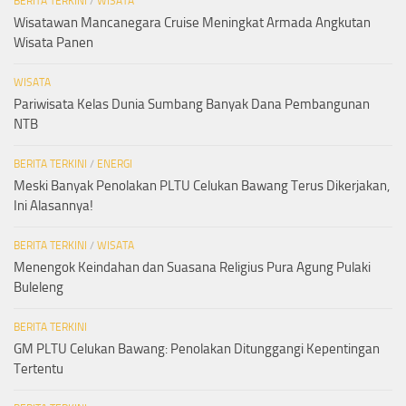
BERITA TERKINI
/
WISATA
Wisatawan Mancanegara Cruise Meningkat Armada Angkutan
Wisata Panen
WISATA
Pariwisata Kelas Dunia Sumbang Banyak Dana Pembangunan
NTB
BERITA TERKINI
/
ENERGI
Meski Banyak Penolakan PLTU Celukan Bawang Terus Dikerjakan,
Ini Alasannya!
BERITA TERKINI
/
WISATA
Menengok Keindahan dan Suasana Religius Pura Agung Pulaki
Buleleng
BERITA TERKINI
GM PLTU Celukan Bawang: Penolakan Ditunggangi Kepentingan
Tertentu