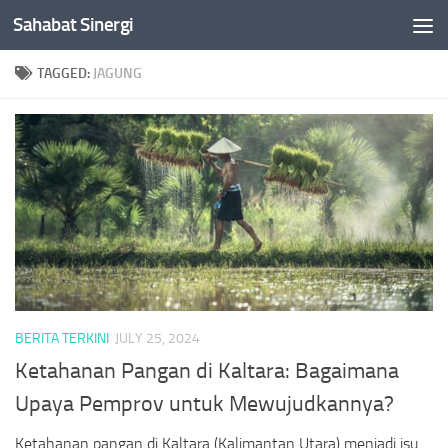
Sahabat Sinergi
Skip to content
TAGGED:
JAGUNG
BERITA TERKINI
JULY 25, 2024
Ketahanan Pangan di Kaltara: Bagaimana
Upaya Pemprov untuk Mewujudkannya?
Ketahanan pangan di Kaltara (Kalimantan Utara) menjadi isu