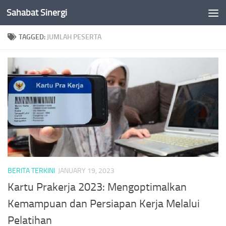
Sahabat Sinergi
Skip to content
TAGGED:
JUMLAH PESERTA
BERITA TERKINI
JANUARY 19, 2023
Kartu Prakerja 2023: Mengoptimalkan
Kemampuan dan Persiapan Kerja Melalui
Pelatihan