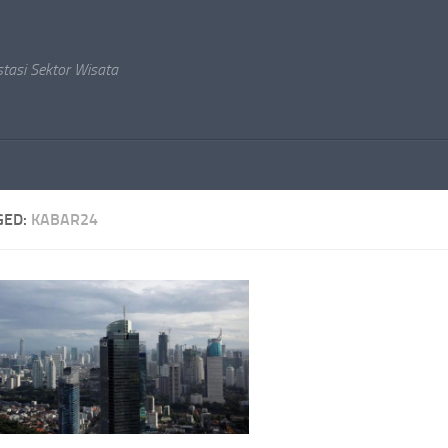
stasi Sektor Wisata
GED:
KABAR24