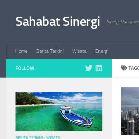
Skip to content
Sahabat Sinergi
Sinergi Dan Inve
Home
Berita Terkini
Wisata
Energi
FOLLOW:
TAG
BERITA TERKINI
/
WISATA