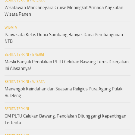
BERITA TERKINI
/
WISATA
Wisatawan Mancanegara Cruise Meningkat Armada Angkutan
Wisata Panen
WISATA
Pariwisata Kelas Dunia Sumbang Banyak Dana Pembangunan
NTB
BERITA TERKINI
/
ENERGI
Meski Banyak Penolakan PLTU Celukan Bawang Terus Dikerjakan,
Ini Alasannya!
BERITA TERKINI
/
WISATA
Menengok Keindahan dan Suasana Religius Pura Agung Pulaki
Buleleng
BERITA TERKINI
GM PLTU Celukan Bawang: Penolakan Ditunggangi Kepentingan
Tertentu