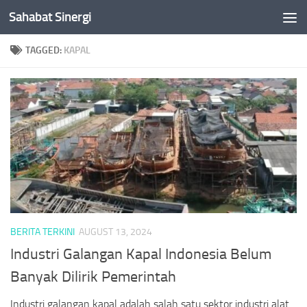
Sahabat Sinergi
Skip to content
TAGGED:
KAPAL
BERITA TERKINI
AUGUST 13, 2024
Industri Galangan Kapal Indonesia Belum
Banyak Dilirik Pemerintah
Industri galangan kapal adalah salah satu sektor industri alat