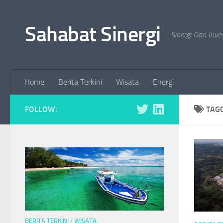
Skip to content
Sahabat Sinergi
Sinergi Dan Inve
Home
Berita Terkini
Wisata
Energi
FOLLOW:
TAG
BERITA TERKINI
/
WISATA