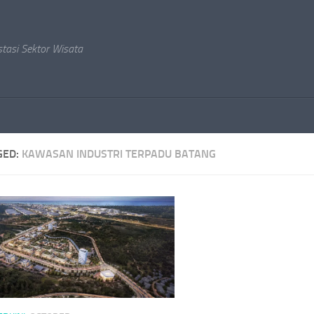
stasi Sektor Wisata
GED:
KAWASAN INDUSTRI TERPADU BATANG