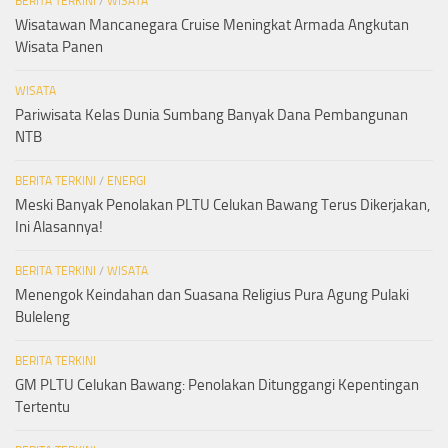
BERITA TERKINI
/
WISATA
Wisatawan Mancanegara Cruise Meningkat Armada Angkutan
Wisata Panen
WISATA
Pariwisata Kelas Dunia Sumbang Banyak Dana Pembangunan
NTB
BERITA TERKINI
/
ENERGI
Meski Banyak Penolakan PLTU Celukan Bawang Terus Dikerjakan,
Ini Alasannya!
BERITA TERKINI
/
WISATA
Menengok Keindahan dan Suasana Religius Pura Agung Pulaki
Buleleng
BERITA TERKINI
GM PLTU Celukan Bawang: Penolakan Ditunggangi Kepentingan
Tertentu