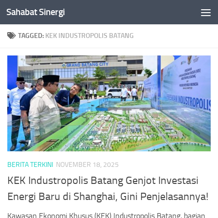
Sahabat Sinergi
Skip to content
TAGGED:
KEK INDUSTROPOLIS BATANG
BERITA TERKINI
NOVEMBER 18, 2025
KEK Industropolis Batang Genjot Investasi
Energi Baru di Shanghai, Gini Penjelasannya!
Kawasan Ekonomi Khusus (KEK) Industropolis Batang, bagian