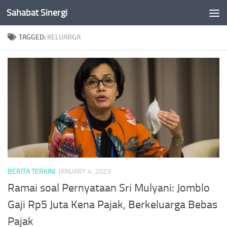
Sahabat Sinergi
Skip to content
TAGGED:
KELUARGA
BERITA TERKINI
JANUARY 4, 2023
Ramai soal Pernyataan Sri Mulyani: Jomblo
Gaji Rp5 Juta Kena Pajak, Berkeluarga Bebas
Pajak