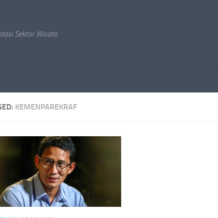
stasi Sektor Wisata
GED:
KEMENPAREKRAF