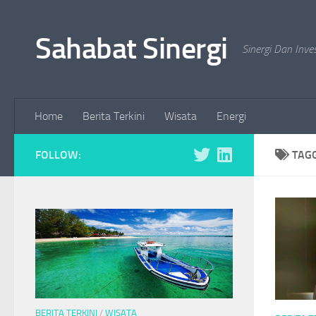
Skip to content
Sahabat Sinergi
Sinergi Dan Inve
Home
Berita Terkini
Wisata
Energi
FOLLOW:
TAG
BERITA TERKINI
/
WISATA