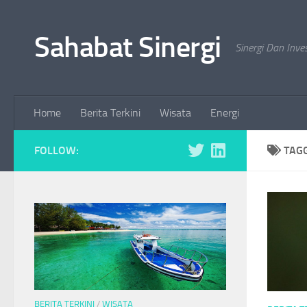
Skip to content
Sahabat Sinergi
Sinergi Dan Inve
Home
Berita Terkini
Wisata
Energi
FOLLOW:
TAG
BERITA TERKINI
/
WISATA