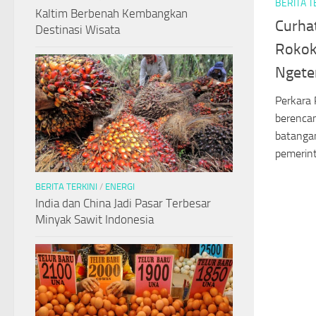
BERITA T
Kaltim Berbenah Kembangkan
Curha
Destinasi Wisata
Rokok
Ngete
Perkara 
berenca
batanga
pemerint
BERITA TERKINI
/
ENERGI
India dan China Jadi Pasar Terbesar
Minyak Sawit Indonesia