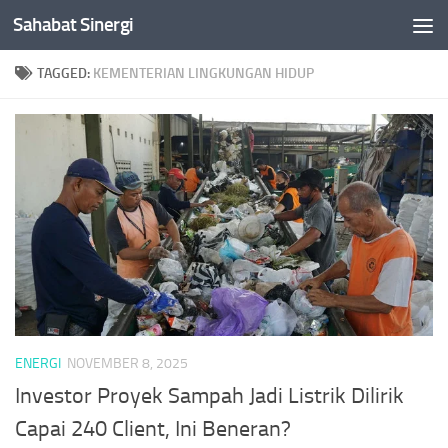
Sahabat Sinergi
Skip to content
TAGGED:
KEMENTERIAN LINGKUNGAN HIDUP
ENERGI
NOVEMBER 8, 2025
Investor Proyek Sampah Jadi Listrik Dilirik
Capai 240 Client, Ini Beneran?