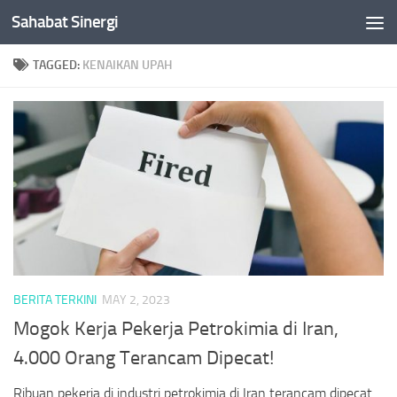
Sahabat Sinergi
Skip to content
TAGGED:
KENAIKAN UPAH
BERITA TERKINI
MAY 2, 2023
Mogok Kerja Pekerja Petrokimia di Iran,
4.000 Orang Terancam Dipecat!
Ribuan pekerja di industri petrokimia di Iran terancam dipecat