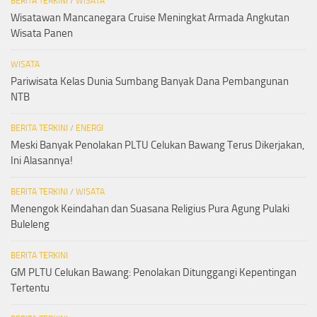
BERITA TERKINI
/
WISATA
Wisatawan Mancanegara Cruise Meningkat Armada Angkutan
Wisata Panen
WISATA
Pariwisata Kelas Dunia Sumbang Banyak Dana Pembangunan
NTB
BERITA TERKINI
/
ENERGI
Meski Banyak Penolakan PLTU Celukan Bawang Terus Dikerjakan,
Ini Alasannya!
BERITA TERKINI
/
WISATA
Menengok Keindahan dan Suasana Religius Pura Agung Pulaki
Buleleng
BERITA TERKINI
GM PLTU Celukan Bawang: Penolakan Ditunggangi Kepentingan
Tertentu