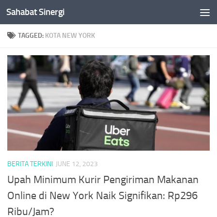
Sahabat Sinergi
Skip to content
TAGGED:
KOTA NEW YORK
BERITA TERKINI
JUNE 12, 2023
Upah Minimum Kurir Pengiriman Makanan
Online di New York Naik Signifikan: Rp296
Ribu/Jam?